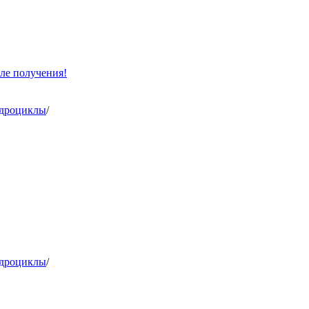
ле получения!
адроциклы
/
адроциклы
/