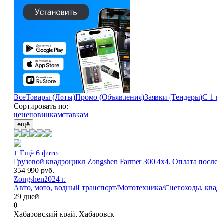
Все
Товары (Лоты)
Промо (Объявления)
Заявки (Тендеры)
С 1 
Сортировать по:
цене
новинкам
ставкам
ещё
+ Ещё 6 фото
Грузовой квадроцикл Zongshen Farmer 300 4х4. Оплата посл
354 990
руб.
Zongshen
2024 г.
Авто, мото, водный транспорт
/
Мототехника
/
Снегоходы, кв
29 дней
0
Хабаровский край, Хабаровск