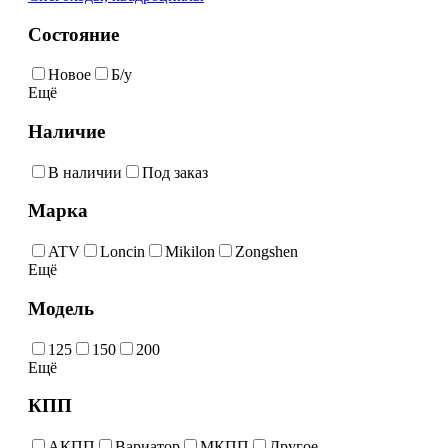
Состояние
Новое
Б/у
Ещё
Наличие
В наличии
Под заказ
Марка
ATV
Loncin
Mikilon
Zongshen
Ещё
Модель
125
150
200
Ещё
КПП
АКПП
Вариатор
МКПП
Другое