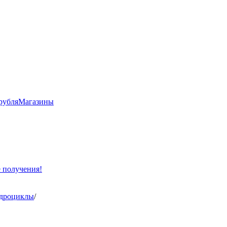
рубля
Магазины
е получения!
адроциклы
/