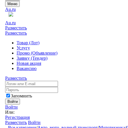
Меню
Au.ru
Au.ru
Разместить
Разместить
Товар (Лот)
Услугу
Промо (Объявление)
Заявку (Тендер)
Новая акция
Вакансию
Разместить
Запомнить
Войти
Войти
Или:
Регистрация
Разместить
Войти
Все категории
/
Авто, мото, водный транспорт
/
Мототехника
/