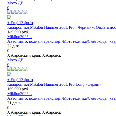
Мото ДВ
0
+ Ещё 13 фото
Квадроцикл Mikilon Hammer 200L Pro «Черный». Оплата пос
149 990
руб.
Mikilon
2025 г.
Авто, мото, водный транспорт
/
Мототехника
/
Снегоходы, кв
22 дня
0
Хабаровский край, Хабаровск
Мото ДВ
0
+ Ещё 13 фото
Квадроцикл Mikilon Hammer 200L Pro Long «Серый»
169 990
руб.
Mikilon
2025 г.
Авто, мото, водный транспорт
/
Мототехника
/
Снегоходы, кв
21 день
0
Хабаровский край, Хабаровск