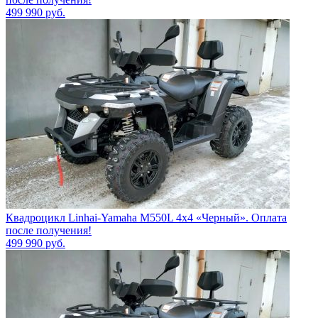
499 990
руб.
Квадроцикл Linhai-Yamaha M550L 4x4 «Черный». Оплата
после получения!
499 990
руб.