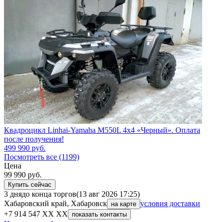
Квадроцикл Linhai-Yamaha M550L 4x4 «Черный». Оплата
после получения!
499 990
руб.
Посмотреть все (1199)
Цена
99 990
руб.
Купить сейчас
3 дня
до конца торгов
(13 авг 2026 17:25)
Хабаровский край, Хабаровск
условия доставки
на карте
+7 914 547 XX XX
показать контакты