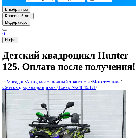
В избранное
Классный лот
Модератору
0
Инфо
Детский квадроцикл Hunter
125. Оплата после получения!
г. Магадан
/
Авто, мото, водный транспорт
/
Мототехника
/
Снегоходы, квадроциклы
/
Товар №24845351
/