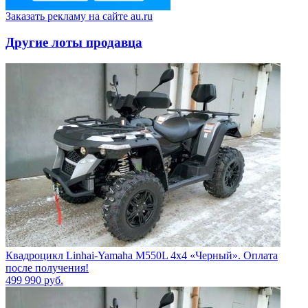
Заказать рекламу на сайте au.ru
Другие лоты продавца
Квадроцикл Linhai-Yamaha M550L 4x4 «Черный». Оплата
после получения!
499 990
руб.