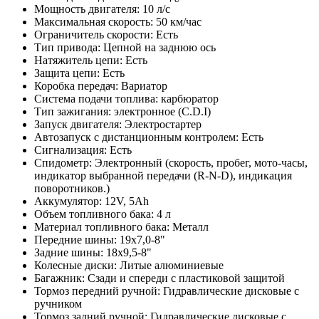
Мощность двигателя: 10 л/с
Максимальная скорость: 50 км/час
Ограничитель скорости: Есть
Тип привода: Цепной на заднюю ось
Натяжитель цепи: Есть
Защита цепи: Есть
Коробка передач: Вариатор
Система подачи топлива: карбюратор
Тип зажигания: электронное (C.D.I)
Запуск двигателя: Электростартер
Автозапуск с дистанционным контролем: Есть
Сигнализация: Есть
Спидометр: Электронный (скорость, пробег, мото-часы,
индикатор выбранной передачи (R-N-D), индикация
поворотников.)
Аккумулятор: 12V, 5Ah
Объем топливного бака: 4 л
Материал топливного бака: Металл
Передние шины: 19х7,0-8"
Задние шины: 18х9,5-8"
Колесные диски: Литые алюминиевые
Багажник: Сзади и спереди с пластиковой защитой
Тормоз передний ручной: Гидравлические дисковые с
ручником
Тормоз задний ручной: Гидравлические дисковые с