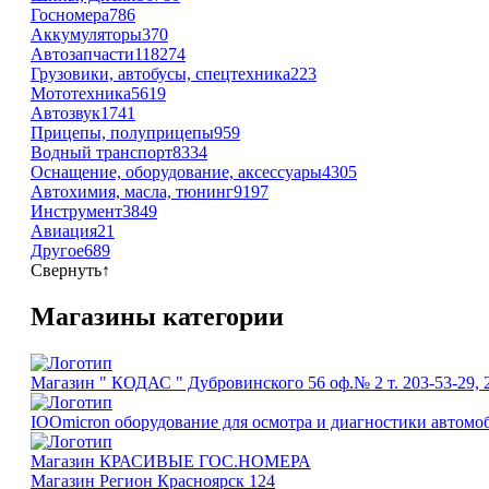
Госномера
786
Аккумуляторы
370
Автозапчасти
118274
Грузовики, автобусы, спецтехника
223
Мототехника
5619
Автозвук
1741
Прицепы, полуприцепы
959
Водный транспорт
8334
Оснащение, оборудование, аксессуары
4305
Автохимия, масла, тюнинг
9197
Инструмент
3849
Авиация
21
Другое
689
Свернуть
↑
Магазины категории
Магазин " КОДАС " Дубровинского 56 оф.№ 2 т. 203-53-29, 2
IOOmicron оборудование для осмотра и диагностики автомо
Магазин КРАСИВЫЕ ГОС.НОМЕРА
Магазин Регион Красноярск 124