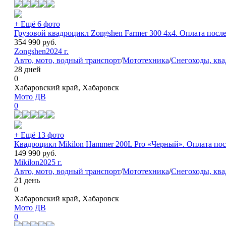
+ Ещё 6 фото
Грузовой квадроцикл Zongshen Farmer 300 4х4. Оплата посл
354 990
руб.
Zongshen
2024 г.
Авто, мото, водный транспорт
/
Мототехника
/
Снегоходы, кв
28 дней
0
Хабаровский край, Хабаровск
Мото ДВ
0
+ Ещё 13 фото
Квадроцикл Mikilon Hammer 200L Pro «Черный». Оплата пос
149 990
руб.
Mikilon
2025 г.
Авто, мото, водный транспорт
/
Мототехника
/
Снегоходы, кв
21 день
0
Хабаровский край, Хабаровск
Мото ДВ
0