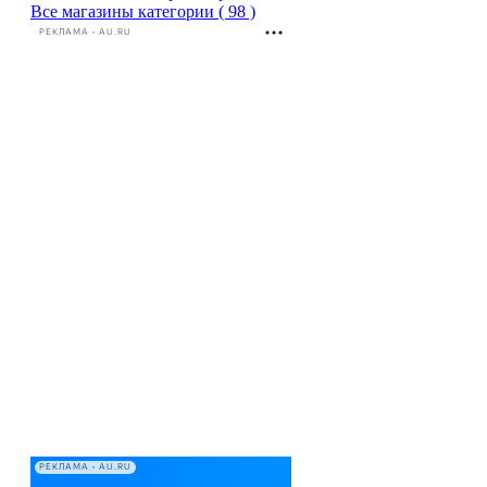
Все магазины категории ( 98 )
РЕКЛАМА • AU.RU
РЕКЛАМА • AU.RU