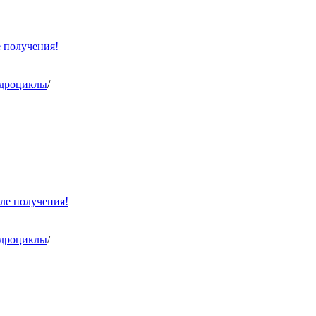
е получения!
адроциклы
/
ле получения!
адроциклы
/